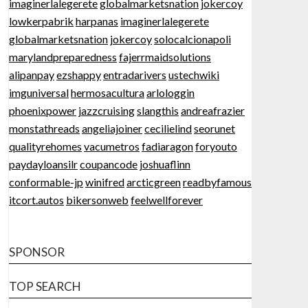
imaginerlalegerete
globalmarketsnation
jokercoy
lowkerpabrik
harpanas
imaginerlalegerete
globalmarketsnation
jokercoy
solocalcionapoli
marylandpreparedness
fajerrmaidsolutions
alipanpay
ezshappy
entradarivers
ustechwiki
imguniversal
hermosacultura
arlologgin
phoenixpower
jazzcruising
slangthis
andreafrazier
monstathreads
angeliajoiner
cecilielind
seorunet
qualityrehomes
vacumetros
fadiaragon
foryouto
paydayloansilr
coupancode
joshuaflinn
conformable-jp
winifred
arcticgreen
readbyfamous
itcort.autos
bikersonweb
feelwellforever
SPONSOR
TOP SEARCH