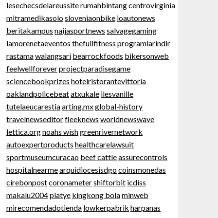
lesechecsdelareussite
rumahbintang
centrovirginia
mitramedikasolo
sloveniaonbike
ioautonews
beritakampus
naijasportnews
salvagegaming
lamorenetaeventos
thefullfitness
programlarindir
rastama
walangsari
bearrockfoods
bikersonweb
feelwellforever
projectparadisegame
sciencebookprizes
hotelristorantevittoria
oaklandpolicebeat
atxukale
ilesvanille
tutelaeucarestia
arting.mx
global-history
travelnewseditor
fleeknews
worldnewswave
lettica.org
noahs wish
greenrivernetwork
autoexpertproducts
healthcarelawsuit
sportmuseumcuracao
beef cattle
assurecontrols
hospitalnearme
arquidiocesisdgo
coinsmonedas
cirebonpost
coronameter
shiftorbit
icdiss
makalu2004
platye
kingkong bola
minweb
mirecomendadotienda
lowkerpabrik
harpanas