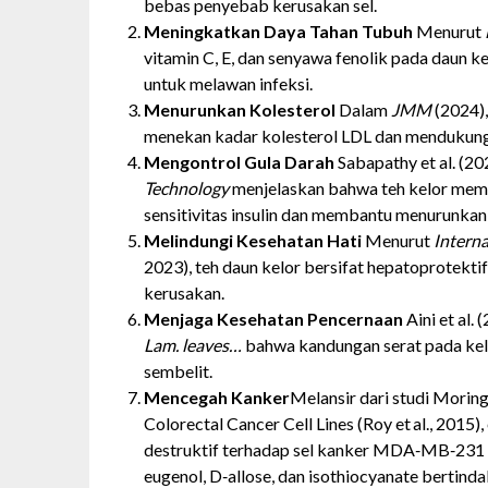
bebas penyebab kerusakan sel.
Meningkatkan Daya Tahan Tubuh
Menurut
vitamin C, E, dan senyawa fenolik pada daun
untuk melawan infeksi.
Menurunkan Kolesterol
Dalam
JMM
(2024),
menekan kadar kolesterol LDL dan mendukung
Mengontrol Gula Darah
Sabapathy et al. (2
Technology
menjelaskan bahwa teh kelor memi
sensitivitas insulin dan membantu menurunkan 
Melindungi Kesehatan Hati
Menurut
Interna
2023), teh daun kelor bersifat hepatoprotektif
kerusakan.
Menjaga Kesehatan Pencernaan
Aini et al.
Lam. leaves…
bahwa kandungan serat pada ke
sembelit.
Mencegah Kanker
Melansir dari studi Moring
Colorectal Cancer Cell Lines (Roy et al., 2015
destruktif terhadap sel kanker MDA‑MB‑231 (
eugenol, D‑allose, dan isothiocyanate bertindak