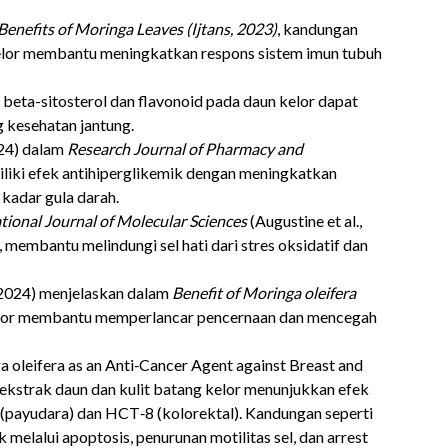
Benefits of Moringa Leaves (Ijtans, 2023)
, kandungan
 kelor membantu meningkatkan respons sistem imun tubuh
 beta-sitosterol dan flavonoid pada daun kelor dapat
 kesehatan jantung.
024) dalam
Research Journal of Pharmacy and
liki efek antihiperglikemik dengan meningkatkan
kadar gula darah.
tional Journal of Molecular Sciences
(Augustine et al.,
, membantu melindungi sel hati dari stres oksidatif dan
 (2024) menjelaskan dalam
Benefit of Moringa oleifera
lor membantu memperlancar pencernaan dan mencegah
a oleifera as an Anti‑Cancer Agent against Breast and
), ekstrak daun dan kulit batang kelor menunjukkan efek
payudara) dan HCT‑8 (kolorektal). Kandungan seperti
 melalui apoptosis, penurunan motilitas sel, dan arrest