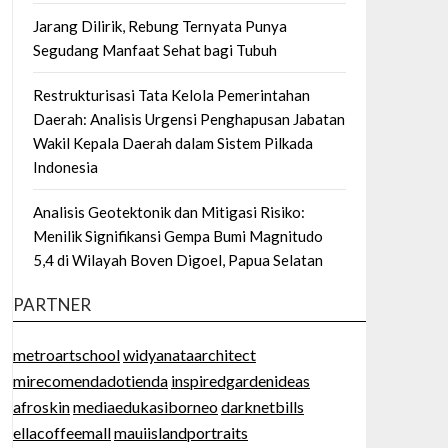
Jarang Dilirik, Rebung Ternyata Punya
Segudang Manfaat Sehat bagi Tubuh
Restrukturisasi Tata Kelola Pemerintahan
Daerah: Analisis Urgensi Penghapusan Jabatan
Wakil Kepala Daerah dalam Sistem Pilkada
Indonesia
Analisis Geotektonik dan Mitigasi Risiko:
Menilik Signifikansi Gempa Bumi Magnitudo
5,4 di Wilayah Boven Digoel, Papua Selatan
PARTNER
metroartschool
widyanataarchitect
mirecomendadotienda
inspiredgardenideas
afroskin
mediaedukasiborneo
darknetbills
ellacoffeemall
mauiislandportraits