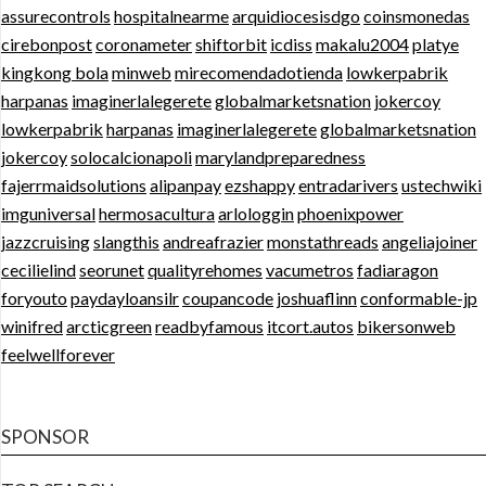
assurecontrols
hospitalnearme
arquidiocesisdgo
coinsmonedas
cirebonpost
coronameter
shiftorbit
icdiss
makalu2004
platye
kingkong bola
minweb
mirecomendadotienda
lowkerpabrik
harpanas
imaginerlalegerete
globalmarketsnation
jokercoy
lowkerpabrik
harpanas
imaginerlalegerete
globalmarketsnation
jokercoy
solocalcionapoli
marylandpreparedness
fajerrmaidsolutions
alipanpay
ezshappy
entradarivers
ustechwiki
imguniversal
hermosacultura
arlologgin
phoenixpower
jazzcruising
slangthis
andreafrazier
monstathreads
angeliajoiner
cecilielind
seorunet
qualityrehomes
vacumetros
fadiaragon
foryouto
paydayloansilr
coupancode
joshuaflinn
conformable-jp
winifred
arcticgreen
readbyfamous
itcort.autos
bikersonweb
feelwellforever
SPONSOR