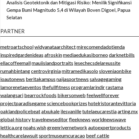
Analisis Geotektonik dan Mitigasi Risiko: Menilik Signifikansi
Gempa Bumi Magnitudo 5,4 di Wilayah Boven Digoel, Papua
Selatan
PARTNER
metroartschool
widyanataarchitect
mirecomendadotienda
inspiredgardenideas
afroskin
mediaedukasiborneo
darknetbills
ellacoffeemall
mauiislandportraits
lesechecsdelareussite
rumahbintang
centrovirginia
mitramedikasolo
sloveniaonbike
ioautonews
beritakampus
naijasportnews
salvagegaming
lamorenetaeventos
thefullfitness
programlarindir
rastama
walangsari
bearrockfoods
bikersonweb
feelwellforever
projectparadisegame
sciencebookprizes
hotelristorantevittoria
oaklandpolicebeat
atxukale
ilesvanille
tutelaeucarestia
arting.mx
global-history
travelnewseditor
fleeknews
worldnewswave
lettica.org
noahs wish
greenrivernetwork
autoexpertproducts
healthcarelawsuit
sportmuseumcuracao
beef cattle