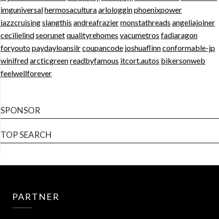
imguniversal
hermosacultura
arlologgin
phoenixpower
jazzcruising
slangthis
andreafrazier
monstathreads
angeliajoiner
cecilielind
seorunet
qualityrehomes
vacumetros
fadiaragon
foryouto
paydayloansilr
coupancode
joshuaflinn
conformable-jp
winifred
arcticgreen
readbyfamous
itcort.autos
bikersonweb
feelwellforever
SPONSOR
TOP SEARCH
PARTNER