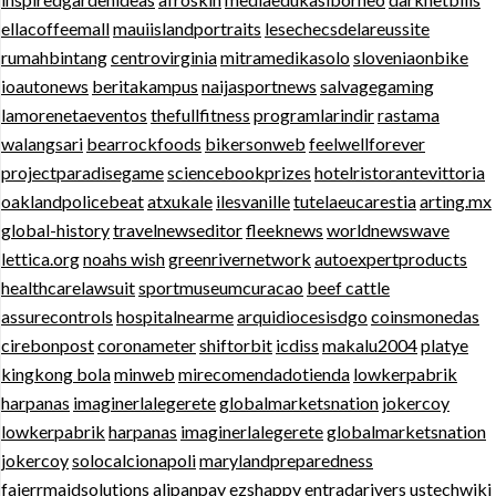
ellacoffeemall
mauiislandportraits
lesechecsdelareussite
rumahbintang
centrovirginia
mitramedikasolo
sloveniaonbike
ioautonews
beritakampus
naijasportnews
salvagegaming
lamorenetaeventos
thefullfitness
programlarindir
rastama
walangsari
bearrockfoods
bikersonweb
feelwellforever
projectparadisegame
sciencebookprizes
hotelristorantevittoria
oaklandpolicebeat
atxukale
ilesvanille
tutelaeucarestia
arting.mx
global-history
travelnewseditor
fleeknews
worldnewswave
lettica.org
noahs wish
greenrivernetwork
autoexpertproducts
healthcarelawsuit
sportmuseumcuracao
beef cattle
assurecontrols
hospitalnearme
arquidiocesisdgo
coinsmonedas
cirebonpost
coronameter
shiftorbit
icdiss
makalu2004
platye
kingkong bola
minweb
mirecomendadotienda
lowkerpabrik
harpanas
imaginerlalegerete
globalmarketsnation
jokercoy
lowkerpabrik
harpanas
imaginerlalegerete
globalmarketsnation
jokercoy
solocalcionapoli
marylandpreparedness
fajerrmaidsolutions
alipanpay
ezshappy
entradarivers
ustechwiki