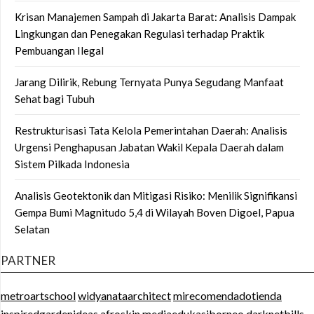
Krisan Manajemen Sampah di Jakarta Barat: Analisis Dampak
Lingkungan dan Penegakan Regulasi terhadap Praktik
Pembuangan Ilegal
Jarang Dilirik, Rebung Ternyata Punya Segudang Manfaat
Sehat bagi Tubuh
Restrukturisasi Tata Kelola Pemerintahan Daerah: Analisis
Urgensi Penghapusan Jabatan Wakil Kepala Daerah dalam
Sistem Pilkada Indonesia
Analisis Geotektonik dan Mitigasi Risiko: Menilik Signifikansi
Gempa Bumi Magnitudo 5,4 di Wilayah Boven Digoel, Papua
Selatan
PARTNER
metroartschool
widyanataarchitect
mirecomendadotienda
inspiredgardenideas
afroskin
mediaedukasiborneo
darknetbills