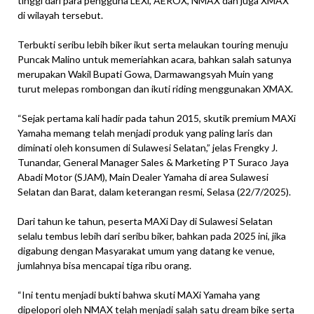
tinggi dari para pengguna LEXi, AEROX, NMAX dan juga XMAX
di wilayah tersebut.
Terbukti seribu lebih biker ikut serta melaukan touring menuju
Puncak Malino untuk memeriahkan acara, bahkan salah satunya
merupakan Wakil Bupati Gowa, Darmawangsyah Muin yang
turut melepas rombongan dan ikuti riding menggunakan XMAX.
“Sejak pertama kali hadir pada tahun 2015, skutik premium MAXi
Yamaha memang telah menjadi produk yang paling laris dan
diminati oleh konsumen di Sulawesi Selatan,” jelas Frengky J.
Tunandar, General Manager Sales & Marketing PT Suraco Jaya
Abadi Motor (SJAM), Main Dealer Yamaha di area Sulawesi
Selatan dan Barat, dalam keterangan resmi, Selasa (22/7/2025).
Dari tahun ke tahun, peserta MAXi Day di Sulawesi Selatan
selalu tembus lebih dari seribu biker, bahkan pada 2025 ini, jika
digabung dengan Masyarakat umum yang datang ke venue,
jumlahnya bisa mencapai tiga ribu orang.
“Ini tentu menjadi bukti bahwa skuti MAXi Yamaha yang
dipelopori oleh NMAX telah menjadi salah satu dream bike serta