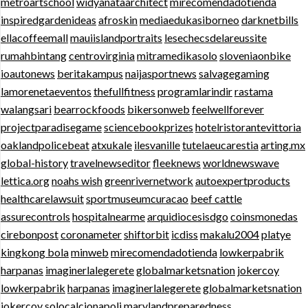
metroartschool
widyanataarchitect
mirecomendadotienda
inspiredgardenideas
afroskin
mediaedukasiborneo
darknetbills
ellacoffeemall
mauiislandportraits
lesechecsdelareussite
rumahbintang
centrovirginia
mitramedikasolo
sloveniaonbike
ioautonews
beritakampus
naijasportnews
salvagegaming
lamorenetaeventos
thefullfitness
programlarindir
rastama
walangsari
bearrockfoods
bikersonweb
feelwellforever
projectparadisegame
sciencebookprizes
hotelristorantevittoria
oaklandpolicebeat
atxukale
ilesvanille
tutelaeucarestia
arting.mx
global-history
travelnewseditor
fleeknews
worldnewswave
lettica.org
noahs wish
greenrivernetwork
autoexpertproducts
healthcarelawsuit
sportmuseumcuracao
beef cattle
assurecontrols
hospitalnearme
arquidiocesisdgo
coinsmonedas
cirebonpost
coronameter
shiftorbit
icdiss
makalu2004
platye
kingkong bola
minweb
mirecomendadotienda
lowkerpabrik
harpanas
imaginerlalegerete
globalmarketsnation
jokercoy
lowkerpabrik
harpanas
imaginerlalegerete
globalmarketsnation
jokercoy
solocalcionapoli
marylandpreparedness