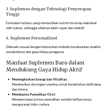
3. Suplemen dengan Teknologi Penyerapan
Tinggi
Formulasi terbaru yang memastikan nutrisi terserap maksimal
oleh tubuh, sehingga efeknya lebih cepat dan efektif.
4. Suplemen Personalized
Didesain sesuai dengan kebutuhan individu berdasarkan analisis
metabolisme dan gaya hidup pengguna.
Manfaat Suplemen Baru dalam
Mendukung Gaya Hidup Aktif
Meningkatkan Energi dan Vitalitas
Memberikan dorongan stamina untuk beraktivitas lebih lama
dan intens.
Membantu Pemulihan Otot
Mempercepat proses pemulihan setelah latihan keras,
mengurangi risiko cedera.