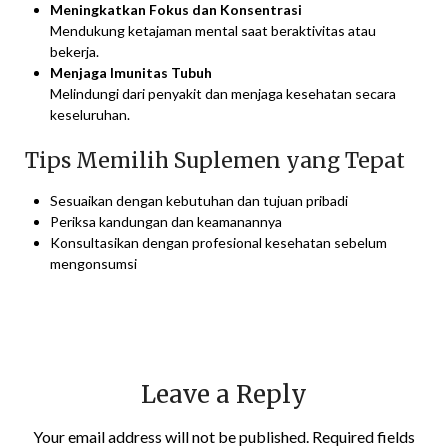
Meningkatkan Fokus dan Konsentrasi
Mendukung ketajaman mental saat beraktivitas atau
bekerja.
Menjaga Imunitas Tubuh
Melindungi dari penyakit dan menjaga kesehatan secara
keseluruhan.
Tips Memilih Suplemen yang Tepat
Sesuaikan dengan kebutuhan dan tujuan pribadi
Periksa kandungan dan keamanannya
Konsultasikan dengan profesional kesehatan sebelum
mengonsumsi
Leave a Reply
Your email address will not be published.
Required fields