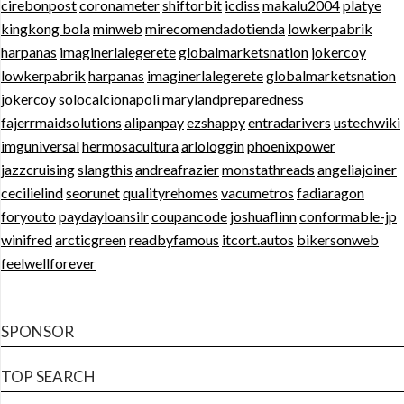
cirebonpost
coronameter
shiftorbit
icdiss
makalu2004
platye
kingkong bola
minweb
mirecomendadotienda
lowkerpabrik
harpanas
imaginerlalegerete
globalmarketsnation
jokercoy
lowkerpabrik
harpanas
imaginerlalegerete
globalmarketsnation
jokercoy
solocalcionapoli
marylandpreparedness
fajerrmaidsolutions
alipanpay
ezshappy
entradarivers
ustechwiki
imguniversal
hermosacultura
arlologgin
phoenixpower
jazzcruising
slangthis
andreafrazier
monstathreads
angeliajoiner
cecilielind
seorunet
qualityrehomes
vacumetros
fadiaragon
foryouto
paydayloansilr
coupancode
joshuaflinn
conformable-jp
winifred
arcticgreen
readbyfamous
itcort.autos
bikersonweb
feelwellforever
SPONSOR
TOP SEARCH