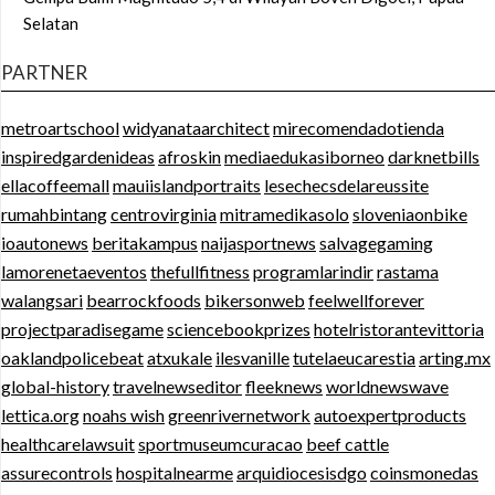
Selatan
PARTNER
metroartschool
widyanataarchitect
mirecomendadotienda
inspiredgardenideas
afroskin
mediaedukasiborneo
darknetbills
ellacoffeemall
mauiislandportraits
lesechecsdelareussite
rumahbintang
centrovirginia
mitramedikasolo
sloveniaonbike
ioautonews
beritakampus
naijasportnews
salvagegaming
lamorenetaeventos
thefullfitness
programlarindir
rastama
walangsari
bearrockfoods
bikersonweb
feelwellforever
projectparadisegame
sciencebookprizes
hotelristorantevittoria
oaklandpolicebeat
atxukale
ilesvanille
tutelaeucarestia
arting.mx
global-history
travelnewseditor
fleeknews
worldnewswave
lettica.org
noahs wish
greenrivernetwork
autoexpertproducts
healthcarelawsuit
sportmuseumcuracao
beef cattle
assurecontrols
hospitalnearme
arquidiocesisdgo
coinsmonedas