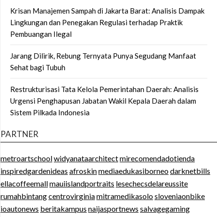
Krisan Manajemen Sampah di Jakarta Barat: Analisis Dampak
Lingkungan dan Penegakan Regulasi terhadap Praktik
Pembuangan Ilegal
Jarang Dilirik, Rebung Ternyata Punya Segudang Manfaat
Sehat bagi Tubuh
Restrukturisasi Tata Kelola Pemerintahan Daerah: Analisis
Urgensi Penghapusan Jabatan Wakil Kepala Daerah dalam
Sistem Pilkada Indonesia
PARTNER
metroartschool
widyanataarchitect
mirecomendadotienda
inspiredgardenideas
afroskin
mediaedukasiborneo
darknetbills
ellacoffeemall
mauiislandportraits
lesechecsdelareussite
rumahbintang
centrovirginia
mitramedikasolo
sloveniaonbike
ioautonews
beritakampus
naijasportnews
salvagegaming