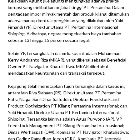
Kejaksaan Agung (Kejagung) mengungkap adanya praktik
korupsi yang melibatkan pejabat tinggi PT Pertamina. Dalam
pengadaan impor minyak mentah dan produk kilang, ditemukan
adanya markup kontrak pengiriman yang dilakukan oleh Yoki
Firnandi (YF). Direktur Utama PT Pertamina Internasional
Shipping. Akibatnya, negara mengeluarkan biaya tambahan
sebesar 13 hingga 15 persen secara ilegal.
Selain YF, tersangka lain dalam kasus ini adalah Muhammad
Kerry Andrianto Riza (MKAR), yang dikenal sebagai Beneficial
Owner PT Navigator Khatulistiwa. MKAR diketahui
mendapatkan keuntungan dari transaksi tersebut.
Kejagung telah menetapkan tujuh tersangka dalam kasus ini,
antara lain Riva Siahaan (RS). Direktur Utama PT Pertamina
Patra Niaga; Sani Dinar Saifuddin, Direktur Feedstock and
Product Optimization PT Kilang Pertamina Internasional; dan
Yoki Firnandi. Direktur Utama PT Pertamina Internasional
Shipping. Tersangka lainnya adalah Agus Purwono (AP), VP
Feedstock Management PT Kilang Pertamina Internasional;
Dimas Werhaspati (DW). Komisaris PT Navigator Khatulistiwa;
dan Gading Ramadhan Joedo (GRJ), Komisaris PT Jenggala