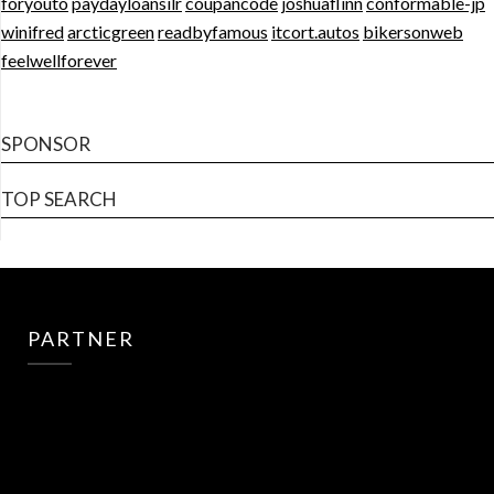
foryouto
paydayloansilr
coupancode
joshuaflinn
conformable-jp
winifred
arcticgreen
readbyfamous
itcort.autos
bikersonweb
feelwellforever
SPONSOR
TOP SEARCH
PARTNER