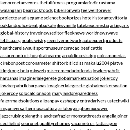
lamorenetaeventos
thefullfitness
programlarindir
rastama
walangsari
bearrockfoods
bikersonweb
feelwellforever
projectparadisegame
sciencebookprizes
hotelristorantevittoria
oaklandpolicebeat
atxukale
ilesvanille
tutelaeucarestia
arting.mx
global-history
travelnewseditor
fleeknews
worldnewswave
lettica.org
noahs wish
greenrivernetwork
autoexpertproducts
healthcarelawsuit
sportmuseumcuracao
beef cattle
assurecontrols
hospitalnearme
arquidiocesisdgo
coinsmonedas
cirebonpost
coronameter
shiftorbit
icdiss
makalu2004
platye
kingkong bola
minweb
mirecomendadotienda
lowkerpabrik
harpanas
imaginerlalegerete
globalmarketsnation
jokercoy
lowkerpabrik
harpanas
imaginerlalegerete
globalmarketsnation
jokercoy
solocalcionapoli
marylandpreparedness
fajerrmaidsolutions
alipanpay
ezshappy
entradarivers
ustechwiki
imguniversal
hermosacultura
arlologgin
phoenixpower
jazzcruising
slangthis
andreafrazier
monstathreads
angeliajoiner
cecilielind
seorunet
qualityrehomes
vacumetros
fadiaragon