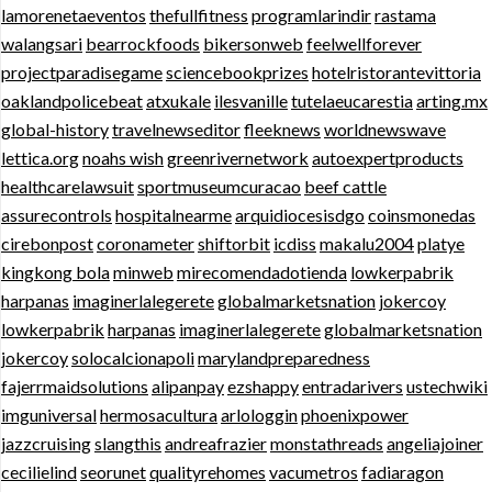
lamorenetaeventos
thefullfitness
programlarindir
rastama
walangsari
bearrockfoods
bikersonweb
feelwellforever
projectparadisegame
sciencebookprizes
hotelristorantevittoria
oaklandpolicebeat
atxukale
ilesvanille
tutelaeucarestia
arting.mx
global-history
travelnewseditor
fleeknews
worldnewswave
lettica.org
noahs wish
greenrivernetwork
autoexpertproducts
healthcarelawsuit
sportmuseumcuracao
beef cattle
assurecontrols
hospitalnearme
arquidiocesisdgo
coinsmonedas
cirebonpost
coronameter
shiftorbit
icdiss
makalu2004
platye
kingkong bola
minweb
mirecomendadotienda
lowkerpabrik
harpanas
imaginerlalegerete
globalmarketsnation
jokercoy
lowkerpabrik
harpanas
imaginerlalegerete
globalmarketsnation
jokercoy
solocalcionapoli
marylandpreparedness
fajerrmaidsolutions
alipanpay
ezshappy
entradarivers
ustechwiki
imguniversal
hermosacultura
arlologgin
phoenixpower
jazzcruising
slangthis
andreafrazier
monstathreads
angeliajoiner
cecilielind
seorunet
qualityrehomes
vacumetros
fadiaragon