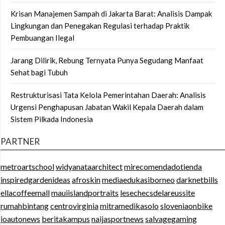
Krisan Manajemen Sampah di Jakarta Barat: Analisis Dampak
Lingkungan dan Penegakan Regulasi terhadap Praktik
Pembuangan Ilegal
Jarang Dilirik, Rebung Ternyata Punya Segudang Manfaat
Sehat bagi Tubuh
Restrukturisasi Tata Kelola Pemerintahan Daerah: Analisis
Urgensi Penghapusan Jabatan Wakil Kepala Daerah dalam
Sistem Pilkada Indonesia
PARTNER
metroartschool
widyanataarchitect
mirecomendadotienda
inspiredgardenideas
afroskin
mediaedukasiborneo
darknetbills
ellacoffeemall
mauiislandportraits
lesechecsdelareussite
rumahbintang
centrovirginia
mitramedikasolo
sloveniaonbike
ioautonews
beritakampus
naijasportnews
salvagegaming