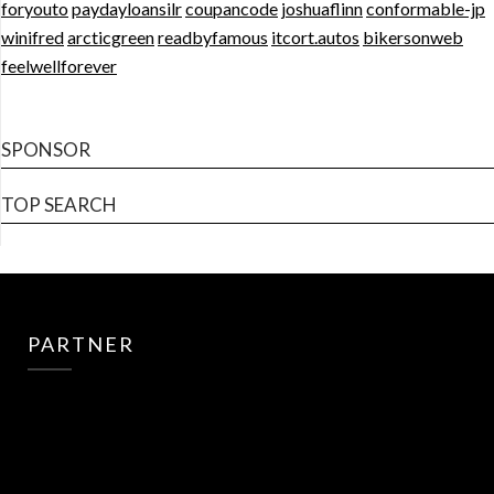
foryouto
paydayloansilr
coupancode
joshuaflinn
conformable-jp
winifred
arcticgreen
readbyfamous
itcort.autos
bikersonweb
feelwellforever
SPONSOR
TOP SEARCH
PARTNER