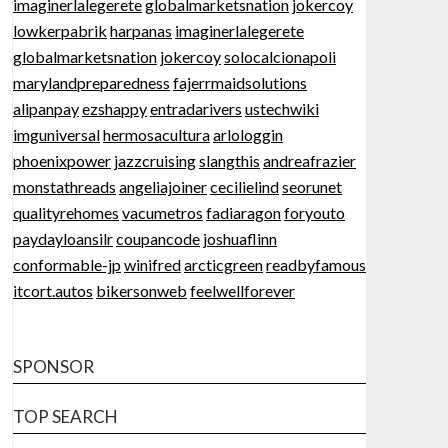
imaginerlalegerete
globalmarketsnation
jokercoy
lowkerpabrik
harpanas
imaginerlalegerete
globalmarketsnation
jokercoy
solocalcionapoli
marylandpreparedness
fajerrmaidsolutions
alipanpay
ezshappy
entradarivers
ustechwiki
imguniversal
hermosacultura
arlologgin
phoenixpower
jazzcruising
slangthis
andreafrazier
monstathreads
angeliajoiner
cecilielind
seorunet
qualityrehomes
vacumetros
fadiaragon
foryouto
paydayloansilr
coupancode
joshuaflinn
conformable-jp
winifred
arcticgreen
readbyfamous
itcort.autos
bikersonweb
feelwellforever
SPONSOR
TOP SEARCH