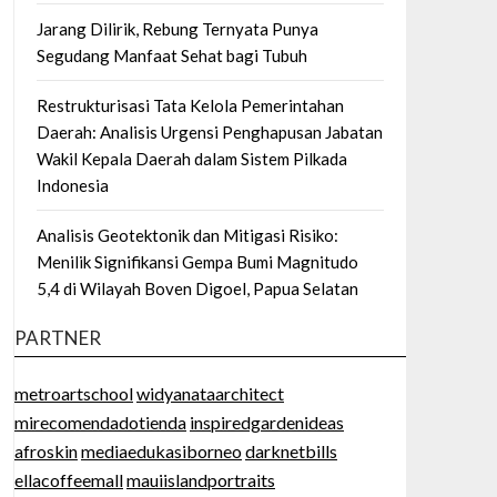
Jarang Dilirik, Rebung Ternyata Punya
Segudang Manfaat Sehat bagi Tubuh
Restrukturisasi Tata Kelola Pemerintahan
Daerah: Analisis Urgensi Penghapusan Jabatan
Wakil Kepala Daerah dalam Sistem Pilkada
Indonesia
Analisis Geotektonik dan Mitigasi Risiko:
Menilik Signifikansi Gempa Bumi Magnitudo
5,4 di Wilayah Boven Digoel, Papua Selatan
PARTNER
metroartschool
widyanataarchitect
mirecomendadotienda
inspiredgardenideas
afroskin
mediaedukasiborneo
darknetbills
ellacoffeemall
mauiislandportraits