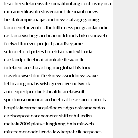
lesechecsdelareussite
rumahbintang
centrovirginia
mitramedikasolo
sloveniaonbike
ioautonews
beritakampus
naijasportnews
salvagegaming
lamorenetaeventos
thefullfitness
programlarindir
rastama
walangsari
bearrockfoods
bikersonweb
feelwellforever
projectparadisegame
sciencebookprizes
hotelristorantevittoria
oaklandpolicebeat
atxukale
ilesvanille
tutelaeucarestia
arting.mx
global-history
travelnewseditor
fleeknews
worldnewswave
lettica.org
noahs wish
greenrivernetwork
autoexpertproducts
healthcarelawsuit
sportmuseumcuracao
beef cattle
assurecontrols
hospitalnearme
arquidiocesisdgo
coinsmonedas
cirebonpost
coronameter
shiftorbit
icdiss
makalu2004
platye
kingkong bola
minweb
mirecomendadotienda
lowkerpabrik
harpanas