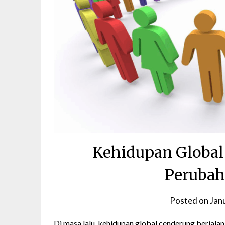
Kehidupan Global 
Perubah
Posted on
Jan
Di masa lalu, kehidupan global cenderung berjalan 