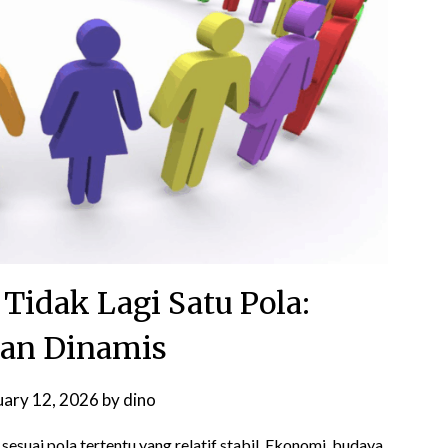
Tidak Lagi Satu Pola:
an Dinamis
uary 12, 2026
by
dino
sesuai pola tertentu yang relatif stabil. Ekonomi, budaya,