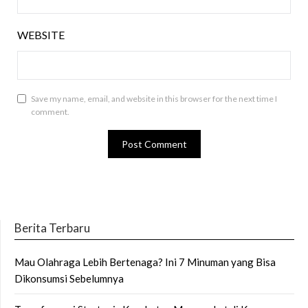
WEBSITE
Save my name, email, and website in this browser for the next time I
comment.
Berita Terbaru
Mau Olahraga Lebih Bertenaga? Ini 7 Minuman yang Bisa
Dikonsumsi Sebelumnya