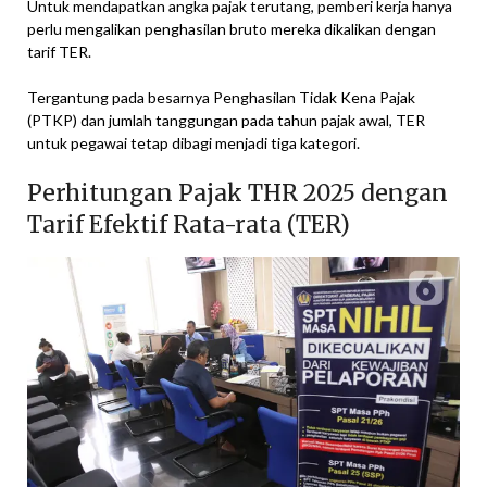
Untuk mendapatkan angka pajak terutang, pemberi kerja hanya
perlu mengalikan penghasilan bruto mereka dikalikan dengan
tarif TER.
Tergantung pada besarnya Penghasilan Tidak Kena Pajak
(PTKP) dan jumlah tanggungan pada tahun pajak awal, TER
untuk pegawai tetap dibagi menjadi tiga kategori.
Perhitungan Pajak THR 2025 dengan
Tarif Efektif Rata-rata (TER)