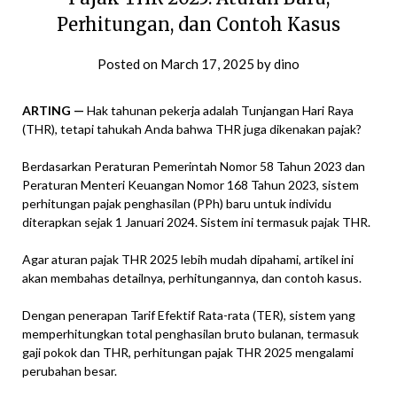
Perhitungan, dan Contoh Kasus
Posted on
March 17, 2025
by
dino
ARTING —
Hak tahunan pekerja adalah Tunjangan Hari Raya
(THR), tetapi tahukah Anda bahwa THR juga dikenakan pajak?
Berdasarkan Peraturan Pemerintah Nomor 58 Tahun 2023 dan
Peraturan Menteri Keuangan Nomor 168 Tahun 2023, sistem
perhitungan pajak penghasilan (PPh) baru untuk individu
diterapkan sejak 1 Januari 2024. Sistem ini termasuk pajak THR.
Agar aturan pajak THR 2025 lebih mudah dipahami, artikel ini
akan membahas detailnya, perhitungannya, dan contoh kasus.
Dengan penerapan Tarif Efektif Rata-rata (TER), sistem yang
memperhitungkan total penghasilan bruto bulanan, termasuk
gaji pokok dan THR, perhitungan pajak THR 2025 mengalami
perubahan besar.