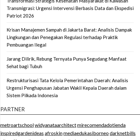
Transformasi Strategis Kesehatan Masyarakat di Kawasan
Transmigrasi: Urgensi Intervensi Berbasis Data dan Ekspedisi
Patriot 2026
Krisan Manajemen Sampah di Jakarta Barat: Analisis Dampak
Lingkungan dan Penegakan Regulasi terhadap Praktik
Pembuangan Ilegal
Jarang Dilirik, Rebung Ternyata Punya Segudang Manfaat
Sehat bagi Tubuh
Restrukturisasi Tata Kelola Pemerintahan Daerah: Analisis
Urgensi Penghapusan Jabatan Wakil Kepala Daerah dalam
Sistem Pilkada Indonesia
PARTNER
metroartschool
widyanataarchitect
mirecomendadotienda
inspiredgardenideas
afroskin
mediaedukasiborneo
darknetbills