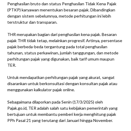
Penghasilan bruto dan status Penghasilan Tidak Kena Pajak
(PTKP) karyawan menentukan besaran pajak. Dibandingkan
dengan sistem sebelumnya, metode perhitungan ini lebih
terstruktur dan transparan.
THR merupakan bagian dari penghasilan kena pajak. Besaran
pajak THR tidak tetap, melainkan progresif. Artinya, persentase
pajak berbeda-beda tergantung pada total penghasilan
tahunan, status perkawinan, jumlah tanggungan, dan metode
perhitungan pajak yang digunakan, baik tarif umum maupun
TER.
Untuk mendapatkan perhitungan pajak yang akurat, sangat
disarankan untuk berkonsultasi dengan konsultan pajak atau
menggunakan kalkulator pajak online.
Sebagaimana dilaporkan pada Senin (17/3/2025) oleh
Pajak.go.id, TER adalah salah satu kebijakan pemerintah yang
bertujuan untuk membantu pemberi kerja menghitung pajak
PPh Pasal 21 yang terutang dari Januari hingga November.