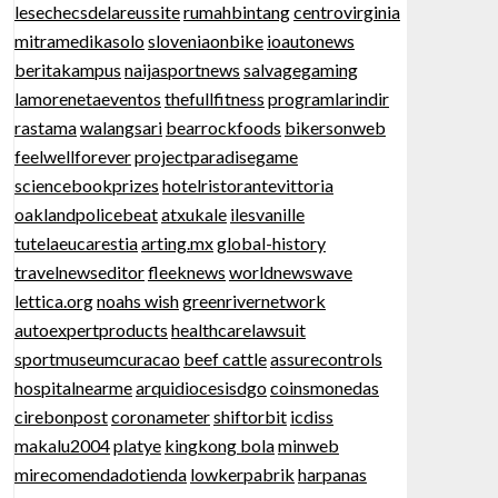
lesechecsdelareussite
rumahbintang
centrovirginia
mitramedikasolo
sloveniaonbike
ioautonews
beritakampus
naijasportnews
salvagegaming
lamorenetaeventos
thefullfitness
programlarindir
rastama
walangsari
bearrockfoods
bikersonweb
feelwellforever
projectparadisegame
sciencebookprizes
hotelristorantevittoria
oaklandpolicebeat
atxukale
ilesvanille
tutelaeucarestia
arting.mx
global-history
travelnewseditor
fleeknews
worldnewswave
lettica.org
noahs wish
greenrivernetwork
autoexpertproducts
healthcarelawsuit
sportmuseumcuracao
beef cattle
assurecontrols
hospitalnearme
arquidiocesisdgo
coinsmonedas
cirebonpost
coronameter
shiftorbit
icdiss
makalu2004
platye
kingkong bola
minweb
mirecomendadotienda
lowkerpabrik
harpanas