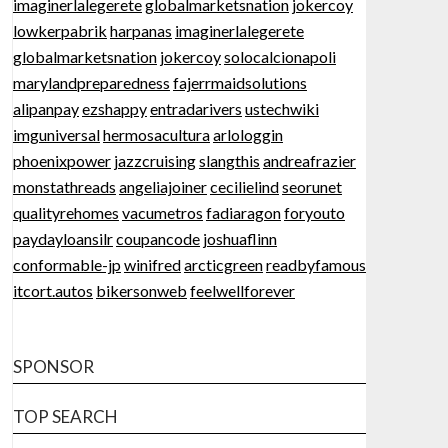
imaginerlalegerete
globalmarketsnation
jokercoy
lowkerpabrik
harpanas
imaginerlalegerete
globalmarketsnation
jokercoy
solocalcionapoli
marylandpreparedness
fajerrmaidsolutions
alipanpay
ezshappy
entradarivers
ustechwiki
imguniversal
hermosacultura
arlologgin
phoenixpower
jazzcruising
slangthis
andreafrazier
monstathreads
angeliajoiner
cecilielind
seorunet
qualityrehomes
vacumetros
fadiaragon
foryouto
paydayloansilr
coupancode
joshuaflinn
conformable-jp
winifred
arcticgreen
readbyfamous
itcort.autos
bikersonweb
feelwellforever
SPONSOR
TOP SEARCH