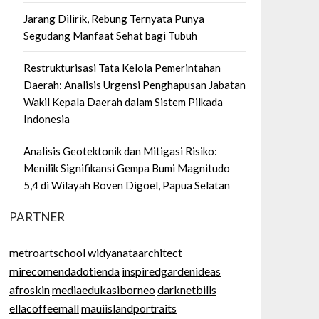
Jarang Dilirik, Rebung Ternyata Punya
Segudang Manfaat Sehat bagi Tubuh
Restrukturisasi Tata Kelola Pemerintahan
Daerah: Analisis Urgensi Penghapusan Jabatan
Wakil Kepala Daerah dalam Sistem Pilkada
Indonesia
Analisis Geotektonik dan Mitigasi Risiko:
Menilik Signifikansi Gempa Bumi Magnitudo
5,4 di Wilayah Boven Digoel, Papua Selatan
PARTNER
metroartschool
widyanataarchitect
mirecomendadotienda
inspiredgardenideas
afroskin
mediaedukasiborneo
darknetbills
ellacoffeemall
mauiislandportraits