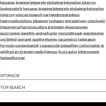
harpanas
imaginerlalegerete
globalmarketsnation
jokercoy
lowkerpabrik
harpanas
imaginerlalegerete
globalmarketsnation
jokercoy
solocalcionapoli
marylandpreparedness
fajerrmaidsolutions
alipanpay
ezshappy
entradarivers
ustechwiki
imguniversal
hermosacultura
arlologgin
phoenixpower
jazzcruising
slangthis
andreafrazier
monstathreads
angeliajoiner
cecilielind
seorunet
qualityrehomes
vacumetros
fadiaragon
foryouto
paydayloansilr
coupancode
joshuaflinn
conformable-jp
winifred
arcticgreen
readbyfamous
itcort.autos
bikersonweb
feelwellforever
SPONSOR
TOP SEARCH