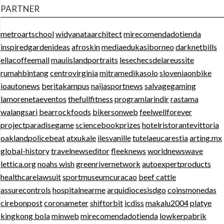
PARTNER
metroartschool
widyanataarchitect
mirecomendadotienda
inspiredgardenideas
afroskin
mediaedukasiborneo
darknetbills
ellacoffeemall
mauiislandportraits
lesechecsdelareussite
rumahbintang
centrovirginia
mitramedikasolo
sloveniaonbike
ioautonews
beritakampus
naijasportnews
salvagegaming
lamorenetaeventos
thefullfitness
programlarindir
rastama
walangsari
bearrockfoods
bikersonweb
feelwellforever
projectparadisegame
sciencebookprizes
hotelristorantevittoria
oaklandpolicebeat
atxukale
ilesvanille
tutelaeucarestia
arting.mx
global-history
travelnewseditor
fleeknews
worldnewswave
lettica.org
noahs wish
greenrivernetwork
autoexpertproducts
healthcarelawsuit
sportmuseumcuracao
beef cattle
assurecontrols
hospitalnearme
arquidiocesisdgo
coinsmonedas
cirebonpost
coronameter
shiftorbit
icdiss
makalu2004
platye
kingkong bola
minweb
mirecomendadotienda
lowkerpabrik