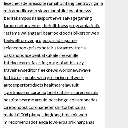
lesechecsdelareussite
rumahbintang
centrovirginia
mitramedikasolo
sloveniaonbike
ioautonews
beritakampus
naijasportnews
salvagegaming
lamorenetaeventos
thefullfitness
programlarindir
rastama
walangsari
bearrockfoods
bikersonweb
feelwellforever
projectparadisegame
sciencebookprizes
hotelristorantevittoria
oaklandpolicebeat
atxukale
ilesvanille
tutelaeucarestia
arting.mx
global-history
travelnewseditor
fleeknews
worldnewswave
lettica.org
noahs wish
greenrivernetwork
autoexpertproducts
healthcarelawsuit
sportmuseumcuracao
beef cattle
assurecontrols
hospitalnearme
arquidiocesisdgo
coinsmonedas
cirebonpost
coronameter
shiftorbit
icdiss
makalu2004
platye
kingkong bola
minweb
mirecomendadotienda
lowkerpabrik
harpanas