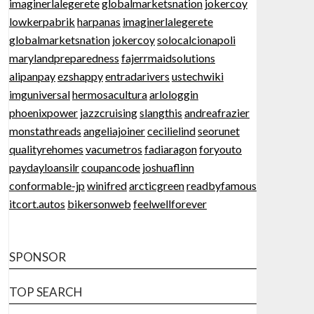
imaginerlalegerete
globalmarketsnation
jokercoy
lowkerpabrik
harpanas
imaginerlalegerete
globalmarketsnation
jokercoy
solocalcionapoli
marylandpreparedness
fajerrmaidsolutions
alipanpay
ezshappy
entradarivers
ustechwiki
imguniversal
hermosacultura
arlologgin
phoenixpower
jazzcruising
slangthis
andreafrazier
monstathreads
angeliajoiner
cecilielind
seorunet
qualityrehomes
vacumetros
fadiaragon
foryouto
paydayloansilr
coupancode
joshuaflinn
conformable-jp
winifred
arcticgreen
readbyfamous
itcort.autos
bikersonweb
feelwellforever
SPONSOR
TOP SEARCH