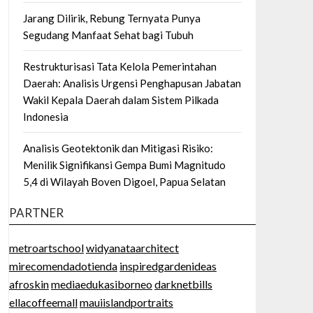
Jarang Dilirik, Rebung Ternyata Punya
Segudang Manfaat Sehat bagi Tubuh
Restrukturisasi Tata Kelola Pemerintahan
Daerah: Analisis Urgensi Penghapusan Jabatan
Wakil Kepala Daerah dalam Sistem Pilkada
Indonesia
Analisis Geotektonik dan Mitigasi Risiko:
Menilik Signifikansi Gempa Bumi Magnitudo
5,4 di Wilayah Boven Digoel, Papua Selatan
PARTNER
metroartschool
widyanataarchitect
mirecomendadotienda
inspiredgardenideas
afroskin
mediaedukasiborneo
darknetbills
ellacoffeemall
mauiislandportraits