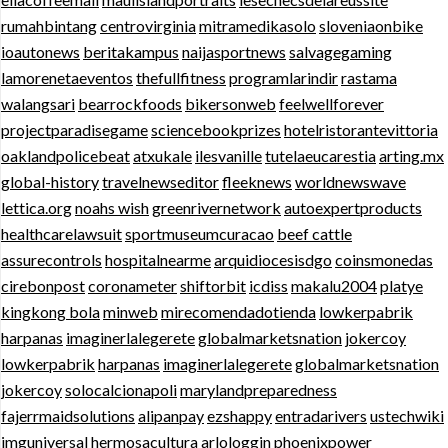
rumahbintang
centrovirginia
mitramedikasolo
sloveniaonbike
ioautonews
beritakampus
naijasportnews
salvagegaming
lamorenetaeventos
thefullfitness
programlarindir
rastama
walangsari
bearrockfoods
bikersonweb
feelwellforever
projectparadisegame
sciencebookprizes
hotelristorantevittoria
oaklandpolicebeat
atxukale
ilesvanille
tutelaeucarestia
arting.mx
global-history
travelnewseditor
fleeknews
worldnewswave
lettica.org
noahs wish
greenrivernetwork
autoexpertproducts
healthcarelawsuit
sportmuseumcuracao
beef cattle
assurecontrols
hospitalnearme
arquidiocesisdgo
coinsmonedas
cirebonpost
coronameter
shiftorbit
icdiss
makalu2004
platye
kingkong bola
minweb
mirecomendadotienda
lowkerpabrik
harpanas
imaginerlalegerete
globalmarketsnation
jokercoy
lowkerpabrik
harpanas
imaginerlalegerete
globalmarketsnation
jokercoy
solocalcionapoli
marylandpreparedness
fajerrmaidsolutions
alipanpay
ezshappy
entradarivers
ustechwiki
imguniversal
hermosacultura
arlologgin
phoenixpower