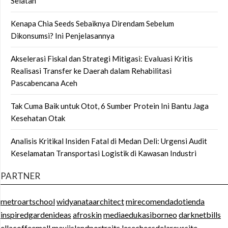
Selatan
Kenapa Chia Seeds Sebaiknya Direndam Sebelum
Dikonsumsi? Ini Penjelasannya
Akselerasi Fiskal dan Strategi Mitigasi: Evaluasi Kritis
Realisasi Transfer ke Daerah dalam Rehabilitasi
Pascabencana Aceh
Tak Cuma Baik untuk Otot, 6 Sumber Protein Ini Bantu Jaga
Kesehatan Otak
Analisis Kritikal Insiden Fatal di Medan Deli: Urgensi Audit
Keselamatan Transportasi Logistik di Kawasan Industri
PARTNER
metroartschool
widyanataarchitect
mirecomendadotienda
inspiredgardenideas
afroskin
mediaedukasiborneo
darknetbills
ellacoffeemall
mauiislandportraits
lesechecsdelareussite