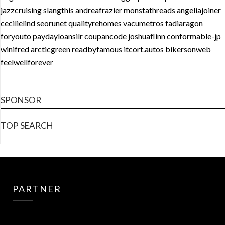
jazzcruising
slangthis
andreafrazier
monstathreads
angeliajoiner
cecilielind
seorunet
qualityrehomes
vacumetros
fadiaragon
foryouto
paydayloansilr
coupancode
joshuaflinn
conformable-jp
winifred
arcticgreen
readbyfamous
itcort.autos
bikersonweb
feelwellforever
SPONSOR
TOP SEARCH
PARTNER