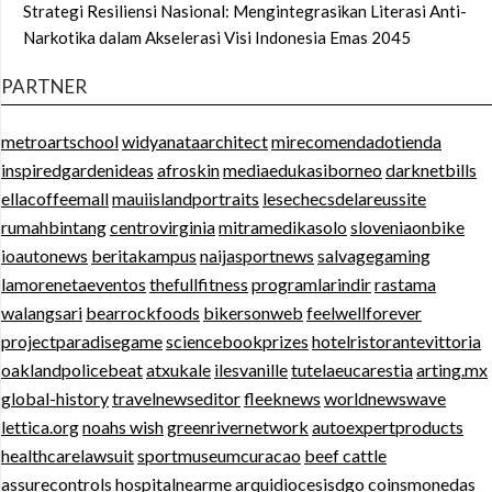
Strategi Resiliensi Nasional: Mengintegrasikan Literasi Anti-
Narkotika dalam Akselerasi Visi Indonesia Emas 2045
PARTNER
metroartschool
widyanataarchitect
mirecomendadotienda
inspiredgardenideas
afroskin
mediaedukasiborneo
darknetbills
ellacoffeemall
mauiislandportraits
lesechecsdelareussite
rumahbintang
centrovirginia
mitramedikasolo
sloveniaonbike
ioautonews
beritakampus
naijasportnews
salvagegaming
lamorenetaeventos
thefullfitness
programlarindir
rastama
walangsari
bearrockfoods
bikersonweb
feelwellforever
projectparadisegame
sciencebookprizes
hotelristorantevittoria
oaklandpolicebeat
atxukale
ilesvanille
tutelaeucarestia
arting.mx
global-history
travelnewseditor
fleeknews
worldnewswave
lettica.org
noahs wish
greenrivernetwork
autoexpertproducts
healthcarelawsuit
sportmuseumcuracao
beef cattle
assurecontrols
hospitalnearme
arquidiocesisdgo
coinsmonedas