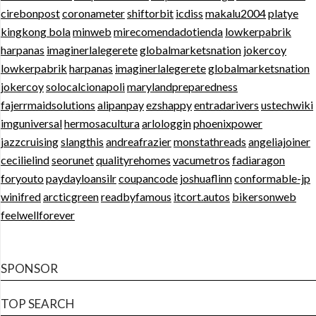
cirebonpost
coronameter
shiftorbit
icdiss
makalu2004
platye
kingkong bola
minweb
mirecomendadotienda
lowkerpabrik
harpanas
imaginerlalegerete
globalmarketsnation
jokercoy
lowkerpabrik
harpanas
imaginerlalegerete
globalmarketsnation
jokercoy
solocalcionapoli
marylandpreparedness
fajerrmaidsolutions
alipanpay
ezshappy
entradarivers
ustechwiki
imguniversal
hermosacultura
arlologgin
phoenixpower
jazzcruising
slangthis
andreafrazier
monstathreads
angeliajoiner
cecilielind
seorunet
qualityrehomes
vacumetros
fadiaragon
foryouto
paydayloansilr
coupancode
joshuaflinn
conformable-jp
winifred
arcticgreen
readbyfamous
itcort.autos
bikersonweb
feelwellforever
SPONSOR
TOP SEARCH