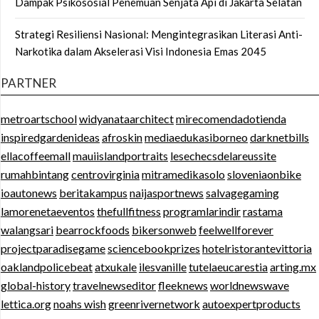
Dampak Psikososial Penemuan Senjata Api di Jakarta Selatan
Strategi Resiliensi Nasional: Mengintegrasikan Literasi Anti-
Narkotika dalam Akselerasi Visi Indonesia Emas 2045
PARTNER
metroartschool
widyanataarchitect
mirecomendadotienda
inspiredgardenideas
afroskin
mediaedukasiborneo
darknetbills
ellacoffeemall
mauiislandportraits
lesechecsdelareussite
rumahbintang
centrovirginia
mitramedikasolo
sloveniaonbike
ioautonews
beritakampus
naijasportnews
salvagegaming
lamorenetaeventos
thefullfitness
programlarindir
rastama
walangsari
bearrockfoods
bikersonweb
feelwellforever
projectparadisegame
sciencebookprizes
hotelristorantevittoria
oaklandpolicebeat
atxukale
ilesvanille
tutelaeucarestia
arting.mx
global-history
travelnewseditor
fleeknews
worldnewswave
lettica.org
noahs wish
greenrivernetwork
autoexpertproducts