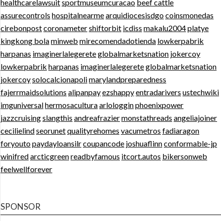
healthcarelawsuit
sportmuseumcuracao
beef cattle
assurecontrols
hospitalnearme
arquidiocesisdgo
coinsmonedas
cirebonpost
coronameter
shiftorbit
icdiss
makalu2004
platye
kingkong bola
minweb
mirecomendadotienda
lowkerpabrik
harpanas
imaginerlalegerete
globalmarketsnation
jokercoy
lowkerpabrik
harpanas
imaginerlalegerete
globalmarketsnation
jokercoy
solocalcionapoli
marylandpreparedness
fajerrmaidsolutions
alipanpay
ezshappy
entradarivers
ustechwiki
imguniversal
hermosacultura
arlologgin
phoenixpower
jazzcruising
slangthis
andreafrazier
monstathreads
angeliajoiner
cecilielind
seorunet
qualityrehomes
vacumetros
fadiaragon
foryouto
paydayloansilr
coupancode
joshuaflinn
conformable-jp
winifred
arcticgreen
readbyfamous
itcort.autos
bikersonweb
feelwellforever
SPONSOR