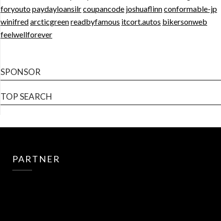
foryouto
paydayloansilr
coupancode
joshuaflinn
conformable-jp
winifred
arcticgreen
readbyfamous
itcort.autos
bikersonweb
feelwellforever
SPONSOR
TOP SEARCH
PARTNER