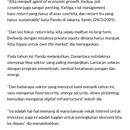
“Kita menjadi
agent of economic growth
. Kedua,
job
creation
juga sangat penting. Ketiga, r
isk management
,
baru
return
yang harus di atas
cost
kita, dan return itu yang
harus
sustainable
,” kata Pandu di Jakarta, Senin, (24/3/2025).
“Dari sisi fokus
return
kita, kita selalu melihat ini long term.
Berbeda dengan misalnya private equity dimana harus menjual.
Kita
happy
untuk
own the market
,” dia menegaskan.
Pada tahun ini, Pandu melanjutkan, Danantara setidaknya
menyasar lima sektor yang paling menjanjikan. Lantaran selaras
dengan program pemerintah, semisal ketahanan pangan dan
energi.
“Dari beberapa sektor yang menurut kami menarik tahun ini,
satu mengenai
food security
,
energy security
,
down streaming
,
kemudian mengenai
digital infrastructure
,” imbuh dia.
“Ini adalah hal-hal memang di mana banyak sekali
interest
untuk
investasi, juga ini adalah bagian untuk peningkatan ekonomi kita
ke depan,” dia menambahkan.