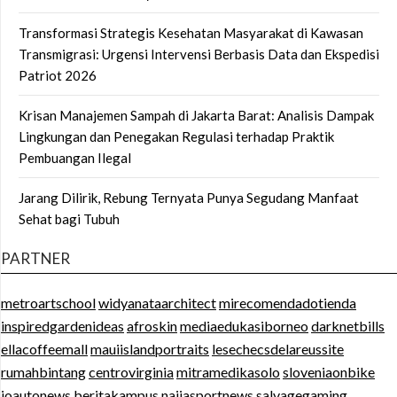
Transformasi Strategis Kesehatan Masyarakat di Kawasan
Transmigrasi: Urgensi Intervensi Berbasis Data dan Ekspedisi
Patriot 2026
Krisan Manajemen Sampah di Jakarta Barat: Analisis Dampak
Lingkungan dan Penegakan Regulasi terhadap Praktik
Pembuangan Ilegal
Jarang Dilirik, Rebung Ternyata Punya Segudang Manfaat
Sehat bagi Tubuh
PARTNER
metroartschool
widyanataarchitect
mirecomendadotienda
inspiredgardenideas
afroskin
mediaedukasiborneo
darknetbills
ellacoffeemall
mauiislandportraits
lesechecsdelareussite
rumahbintang
centrovirginia
mitramedikasolo
sloveniaonbike
ioautonews
beritakampus
naijasportnews
salvagegaming