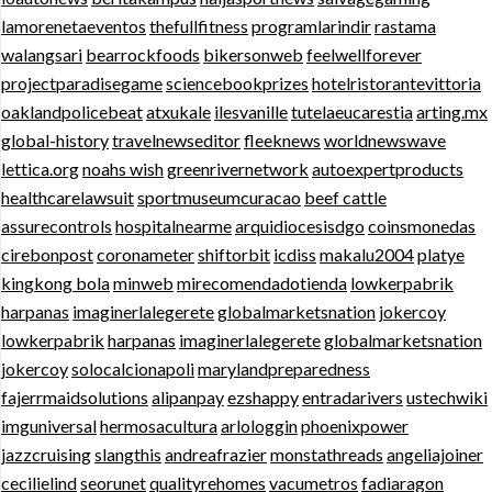
lamorenetaeventos
thefullfitness
programlarindir
rastama
walangsari
bearrockfoods
bikersonweb
feelwellforever
projectparadisegame
sciencebookprizes
hotelristorantevittoria
oaklandpolicebeat
atxukale
ilesvanille
tutelaeucarestia
arting.mx
global-history
travelnewseditor
fleeknews
worldnewswave
lettica.org
noahs wish
greenrivernetwork
autoexpertproducts
healthcarelawsuit
sportmuseumcuracao
beef cattle
assurecontrols
hospitalnearme
arquidiocesisdgo
coinsmonedas
cirebonpost
coronameter
shiftorbit
icdiss
makalu2004
platye
kingkong bola
minweb
mirecomendadotienda
lowkerpabrik
harpanas
imaginerlalegerete
globalmarketsnation
jokercoy
lowkerpabrik
harpanas
imaginerlalegerete
globalmarketsnation
jokercoy
solocalcionapoli
marylandpreparedness
fajerrmaidsolutions
alipanpay
ezshappy
entradarivers
ustechwiki
imguniversal
hermosacultura
arlologgin
phoenixpower
jazzcruising
slangthis
andreafrazier
monstathreads
angeliajoiner
cecilielind
seorunet
qualityrehomes
vacumetros
fadiaragon