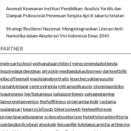
Anomali Keamanan Institusi Pendidikan: Analisis Yuridis dan
Dampak Psikososial Penemuan Senjata Api di Jakarta Selatan
Strategi Resiliensi Nasional: Mengintegrasikan Literasi Anti-
Narkotika dalam Akselerasi Visi Indonesia Emas 2045
PARTNER
metroartschool
widyanataarchitect
mirecomendadotienda
inspiredgardenideas
afroskin
mediaedukasiborneo
darknetbills
ellacoffeemall
mauiislandportraits
lesechecsdelareussite
rumahbintang
centrovirginia
mitramedikasolo
sloveniaonbike
ioautonews
beritakampus
naijasportnews
salvagegaming
lamorenetaeventos
thefullfitness
programlarindir
rastama
walangsari
bearrockfoods
bikersonweb
feelwellforever
projectparadisegame
sciencebookprizes
hotelristorantevittoria
oaklandpolicebeat
atxukale
ilesvanille
tutelaeucarestia
arting.mx