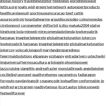
global-history
travelnewseditor
fleeknews
worldnewswave
lettica.org
noahs wish
greenrivernetwork
autoexpertproducts
healthcarelawsuit
sportmuseumcuracao
beef cattle
assurecontrols
hospitalnearme
arquidiocesisdgo
coinsmonedas
cirebonpost
coronameter
shiftorbit
icdiss
makalu2004
platye
kingkong bola
minweb
mirecomendadotienda
lowkerpabrik
harpanas
imaginerlalegerete
globalmarketsnation
jokercoy
lowkerpabrik
harpanas
imaginerlalegerete
globalmarketsnation
jokercoy
solocalcionapoli
marylandpreparedness
fajerrmaidsolutions
alipanpay
ezshappy
entradarivers
ustechwiki
imguniversal
hermosacultura
arlologgin
phoenixpower
jazzcruising
slangthis
andreafrazier
monstathreads
angeliajoiner
cecilielind
seorunet
qualityrehomes
vacumetros
fadiaragon
foryouto
paydayloansilr
coupancode
joshuaflinn
conformable-jp
winifred
arcticgreen
readbyfamous
itcort.autos
bikersonweb
feelwellforever