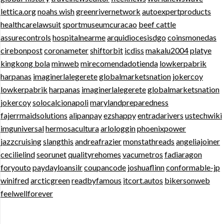
lettica.org
noahs wish
greenrivernetwork
autoexpertproducts
healthcarelawsuit
sportmuseumcuracao
beef cattle
assurecontrols
hospitalnearme
arquidiocesisdgo
coinsmonedas
cirebonpost
coronameter
shiftorbit
icdiss
makalu2004
platye
kingkong bola
minweb
mirecomendadotienda
lowkerpabrik
harpanas
imaginerlalegerete
globalmarketsnation
jokercoy
lowkerpabrik
harpanas
imaginerlalegerete
globalmarketsnation
jokercoy
solocalcionapoli
marylandpreparedness
fajerrmaidsolutions
alipanpay
ezshappy
entradarivers
ustechwiki
imguniversal
hermosacultura
arlologgin
phoenixpower
jazzcruising
slangthis
andreafrazier
monstathreads
angeliajoiner
cecilielind
seorunet
qualityrehomes
vacumetros
fadiaragon
foryouto
paydayloansilr
coupancode
joshuaflinn
conformable-jp
winifred
arcticgreen
readbyfamous
itcort.autos
bikersonweb
feelwellforever