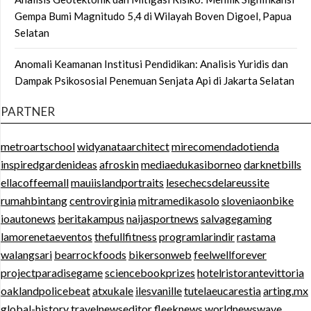
Gempa Bumi Magnitudo 5,4 di Wilayah Boven Digoel, Papua
Selatan
Anomali Keamanan Institusi Pendidikan: Analisis Yuridis dan
Dampak Psikososial Penemuan Senjata Api di Jakarta Selatan
PARTNER
metroartschool
widyanataarchitect
mirecomendadotienda
inspiredgardenideas
afroskin
mediaedukasiborneo
darknetbills
ellacoffeemall
mauiislandportraits
lesechecsdelareussite
rumahbintang
centrovirginia
mitramedikasolo
sloveniaonbike
ioautonews
beritakampus
naijasportnews
salvagegaming
lamorenetaeventos
thefullfitness
programlarindir
rastama
walangsari
bearrockfoods
bikersonweb
feelwellforever
projectparadisegame
sciencebookprizes
hotelristorantevittoria
oaklandpolicebeat
atxukale
ilesvanille
tutelaeucarestia
arting.mx
global-history
travelnewseditor
fleeknews
worldnewswave