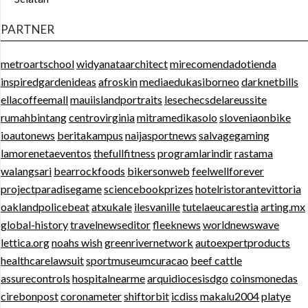
PARTNER
metroartschool
widyanataarchitect
mirecomendadotienda
inspiredgardenideas
afroskin
mediaedukasiborneo
darknetbills
ellacoffeemall
mauiislandportraits
lesechecsdelareussite
rumahbintang
centrovirginia
mitramedikasolo
sloveniaonbike
ioautonews
beritakampus
naijasportnews
salvagegaming
lamorenetaeventos
thefullfitness
programlarindir
rastama
walangsari
bearrockfoods
bikersonweb
feelwellforever
projectparadisegame
sciencebookprizes
hotelristorantevittoria
oaklandpolicebeat
atxukale
ilesvanille
tutelaeucarestia
arting.mx
global-history
travelnewseditor
fleeknews
worldnewswave
lettica.org
noahs wish
greenrivernetwork
autoexpertproducts
healthcarelawsuit
sportmuseumcuracao
beef cattle
assurecontrols
hospitalnearme
arquidiocesisdgo
coinsmonedas
cirebonpost
coronameter
shiftorbit
icdiss
makalu2004
platye