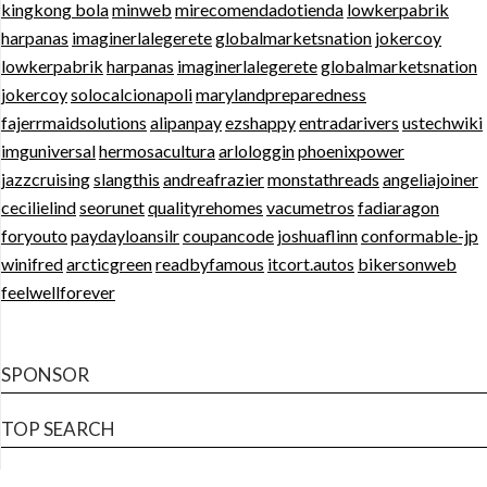
kingkong bola
minweb
mirecomendadotienda
lowkerpabrik
harpanas
imaginerlalegerete
globalmarketsnation
jokercoy
lowkerpabrik
harpanas
imaginerlalegerete
globalmarketsnation
jokercoy
solocalcionapoli
marylandpreparedness
fajerrmaidsolutions
alipanpay
ezshappy
entradarivers
ustechwiki
imguniversal
hermosacultura
arlologgin
phoenixpower
jazzcruising
slangthis
andreafrazier
monstathreads
angeliajoiner
cecilielind
seorunet
qualityrehomes
vacumetros
fadiaragon
foryouto
paydayloansilr
coupancode
joshuaflinn
conformable-jp
winifred
arcticgreen
readbyfamous
itcort.autos
bikersonweb
feelwellforever
SPONSOR
TOP SEARCH